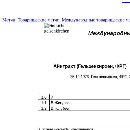
Матчи
Товарищеские матчи
Международные товарищеские м
Международны
Айнтрахт (Гельзенкирхен, ФРГ)
26.12.1973. Гельзенкирхен, ФРГ.
1:0
?
1:1
В.Жигунов
1:2
В.Голубев
Состав команды уточняется