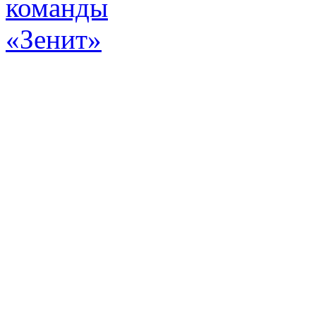
Эт
истор
а