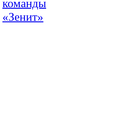
Эт
истор
а