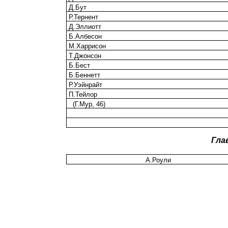
Д.Бут
Р.Тернент
Д.Эллиотт
Б.Албесон
М.Харрисон
Т.Джонсон
Б.Бест
Б.Беннетт
Р.Уэйнрайт
П.Тейлор
(Г.Мур, 46)
Гла
А.Роули