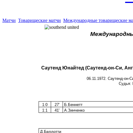
Матчи
Товарищеские матчи
Международные товарищеские м
Международн
Саутенд Юнайтед (Саутенд-он-Си, Анг
06.11.1972. Саутенд-он-С
Судья: 
1:0
27'
Б.Беннетт
1:1
41'
А.Зинченко
Д.Беллотти