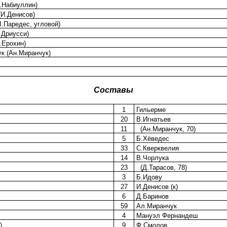
.Набиуллин)
(И.Денисов)
.Паредес, угловой)
.Дриусси)
.Ерохин)
к (Ан.Миранчук)
Составы
1
Гильерме
20
В.Игнатьев
11
(Ан.Миранчук, 70)
5
Б.Хёведес
33
С.Кверквелия
14
В.Чорлука
23
(Д.Тарасов, 78)
3
Б.Идову
27
И.Денисов (к)
6
Д.Баринов
59
Ал.Миранчук
4
Мануэл Фернандеш
)
9
Ф.Смолов