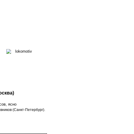
осква)
сов, ясно
вников (Санкт-Петербург).