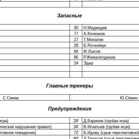
Запасные
30
Н.Медведев
77
А.Коченков
17
Т.Михалик
28
Б.Ротенберг
84
М.Лысов
96
Р.Жемалетдинов
24
Эдер
Главные тренеры
С.Семак
Ю.Сёмин
Предупреждения
игра)
29'
Д.Баринов (грубая игра)
ическое нарушение правил)
34'
В.Игнатьев (грубая игра)
ртивное поведение)
72'
Б.Идову (срыв перспективной
80'
Д.Тарасов (срыв перспективн