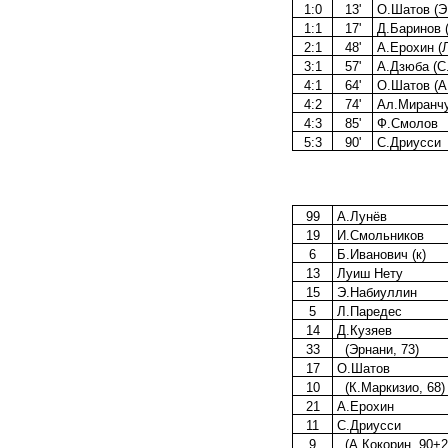
1:0
13'
О.Шатов (Э
1:1
17'
Д.Баринов 
2:1
48'
А.Ерохин (Л
3:1
57'
А.Дзюба (С
4:1
64'
О.Шатов (А
4:2
74'
Ал.Миранчу
4:3
85'
Ф.Смолов
5:3
90'
С.Дриусси
99
А.Лунёв
19
И.Смольников
6
Б.Иванович (к)
13
Луиш Нету
15
Э.Набиуллин
5
Л.Паредес
14
Д.Кузяев
33
(Эрнани, 73)
17
О.Шатов
10
(К.Маркизио, 68)
21
А.Ерохин
11
С.Дриусси
9
(А.Кокорин, 90+2