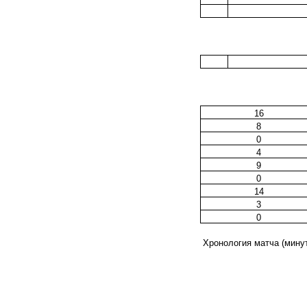
16
8
0
4
9
0
14
3
0
Хронология матча (минут