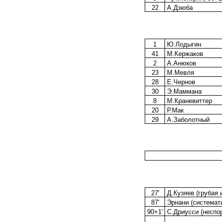
22
А.Дзюба
1
Ю.Лодыгин
41
М.Кержаков
2
А.Анюков
23
М.Мевля
28
Е.Чернов
30
Э.Маммана
8
М.Краневиттер
20
Р.Мак
29
А.Заболотный
27'
Д.Кузяев (грубая 
87'
Эрнани (системат
90+1'
С.Дриусси (неспо