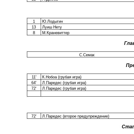
1
Ю.Лодыгин
13
Луиш Нету
8
М.Краневиттер
Гла
С.Семак
Пр
11'
К.Нобоа (грубая игра)
64'
Л.Паредес (грубая игра)
72'
Л.Паредес (грубая игра)
72'
Л.Паредес (второе предупреждение)
Ста