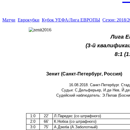
Матчи
Еврокубки
Кубок УЕФА/Лига ЕВРОПЫ
Сезон: 2018/
Лига Е
(3-й квалифика
8:1 (1:
Зенит (Санкт-Петербург, Россия)
16.08.2018. Санкт-Петербург. Стад
Судьи: С.Дельферьер, И.де Нев, Й.де 
Судейский наблюдатель: Э.Пилав (Босния
1:0
22'
Л.Паредес (со штрафного)
2:0
66'
К.Нобоа (со штрафного)
3:0
75'
А.Дзюба (А.Заболотный)