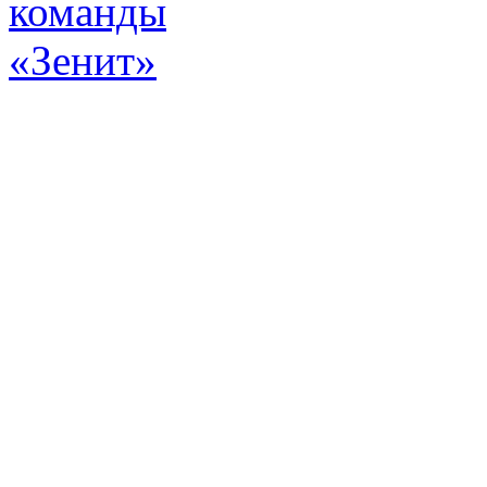
Эт
истор
а