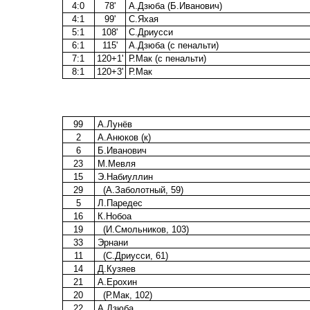
4:0
78'
А.Дзюба (Б.Иванович)
4:1
99'
С.Яхая
5:1
108'
С.Дриусси
6:1
115'
А.Дзюба (с пенальти)
7:1
120+1'
Р.Мак (с пенальти)
8:1
120+3'
Р.Мак
99
А.Лунёв
2
А.Анюков (к)
6
Б.Иванович
23
М.Мевля
15
Э.Набиуллин
29
(А.Заболотный, 59)
5
Л.Паредес
16
К.Нобоа
19
(И.Смольников, 103)
33
Эрнани
11
(С.Дриусси, 61)
14
Д.Кузяев
21
А.Ерохин
20
(Р.Мак, 102)
22
А.Дзюба