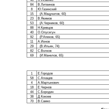
84
В.Литвинов
8
Ю.Газинский
15
(А.Мацукатов, 60)
23
В.Якимов
53
(А.Черников, 60)
88
Н.Кривцов
40
О.Олусегун
92
(Р.Апеков, 65)
11
А.Ионов
29
(В.Ильин, 74)
82
С.Волков
69
(И.Манелов, 65)
1
Е.Городов
58
С.Агкацев
4
А.Мартынович
18
Е.Чернов
44
С.Бородин
38
Д.Кокоев
70
В.Самко