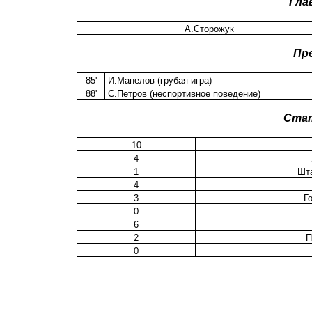
Гла
А.Сторожук
Пр
85'
И.Манелов (грубая игра)
88'
С.Петров (неспортивное поведение)
Ста
10
4
1
Шта
4
3
Г
0
6
2
П
0