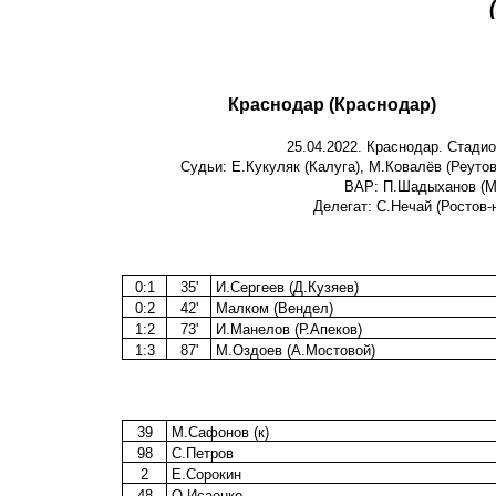
Краснодар (Краснодар)
25.04.2022. Краснодар. Стадио
Судьи: Е.Кукуляк (Калуга), М.Ковалёв (Реутов
ВАР: П.Шадыханов (М
Делегат: С.Нечай (Ростов-
0:1
35'
И.Сергеев (Д.Кузяев)
0:2
42'
Малком (Вендел)
1:2
73'
И.Манелов (Р.Апеков)
1:3
87'
М.Оздоев (А.Мостовой)
39
М.Сафонов (к)
98
С.Петров
2
Е.Сорокин
48
О.Исаенко