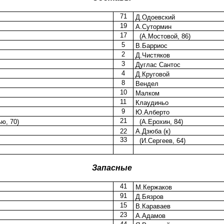
71
Д.Одоевский
19
А.Сутормин
17
(А.Мостовой, 86)
5
В.Барриос
2
Д.Чистяков
3
Дуглас Сантос
4
Д.Круговой
8
Вендел
10
Малком
11
Клаудиньо
9
Ю.Алберто
21
ю, 70)
(А.Ерохин, 84)
22
А.Дзюба (к)
33
(И.Сергеев, 64)
Запасные
41
М.Кержаков
91
Д.Бязров
15
В.Караваев
23
А.Адамов