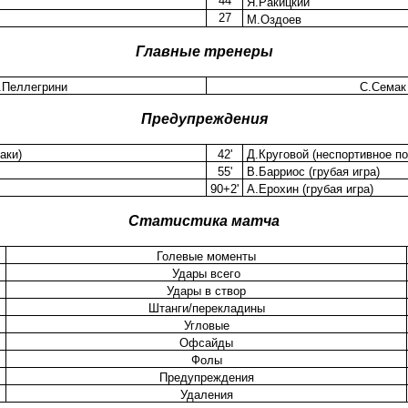
44
Я.Ракицкий
27
М.Оздоев
Главные тренеры
.Пеллегрини
С.Семак
Предупреждения
аки)
42'
Д.Круговой (неспортивное п
55'
В.Барриос (грубая игра)
90+2'
А.Ерохин (грубая игра)
Статистика матча
Голевые моменты
Удары всего
Удары в створ
Штанги/перекладины
Угловые
Офсайды
Фолы
Предупреждения
Удаления