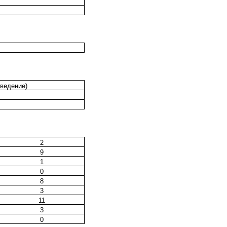
оведение)
2
9
1
0
8
3
11
3
0