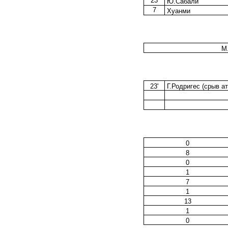
23
Ю.Сабали
7
Хуанми
М
23'
Г.Родригес (срыв ат
0
8
0
1
7
1
13
1
0