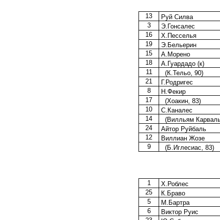
13
Руй Силва
3
Э.Гонсалес
16
Х.Песселья
19
Э.Бельерин
15
А.Морено
18
А.Гуардадо (к)
11
(К.Тельо, 90)
21
Г.Родригес
8
Н.Фекир
17
(Хоакин, 83)
10
С.Каналес
14
(Вилльям Карваль
24
Айтор Руйбаль
12
Виллиан Жозе
9
(Б.Иглесиас, 83)
1
Х.Роблес
25
К.Браво
5
М.Бартра
6
Виктор Руис