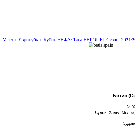
Матчи
Еврокубки
Кубок УЕФА/Лига ЕВРОПЫ
Сезон: 2021/
Бетис (С
24.0
Судьи: Халил Мелер,
Судейс