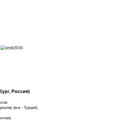
бург, Россия)
усов.
шлер (все - Турция).
нглия).