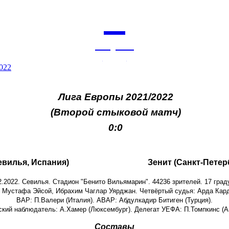
6
августа
архив
2022
Лига Европы 2021/2022
(Второй стыковой матч)
0:0
евилья, Испания)
Зенит (Санкт-Петер
2.2022. Севилья. Стадион "Бенито Вильямарин". 44236 зрителей. 17 град
 Мустафа Эйсой, Ибрахим Чаглар Уярджан. Четвёртый судья: Арда Карде
ВАР: П.Валери (Италия). АВАР: Абдулкадир Битиген (Турция).
кий наблюдатель: А.Хамер (Люксембург). Делегат УЕФА: П.Томпкинс (А
Составы