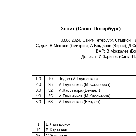
Зенит (Санкт-Петербург)
03.08.2024. Санкт-Петербург. Стадион "
Судьи: В.Мешков (Дмитров), А.Богданов (Верея), Д.С
ВАР: В.Москалёв (Во
Делегат: И.Зарипов (Санкт-П
1:0
19'
Педро (М.Глушенков)
2:0
25'
М.Глушенков (М.Кассьерра)
3:0
32'
М.Кассьерра (Вендел)
4:0
35'
М.Глушенков (М.Кассьерра)
5:0
68'
М.Глушенков (Вендел)
1
Е.Латышонок
15
В.Караваев
25
С.Эракович