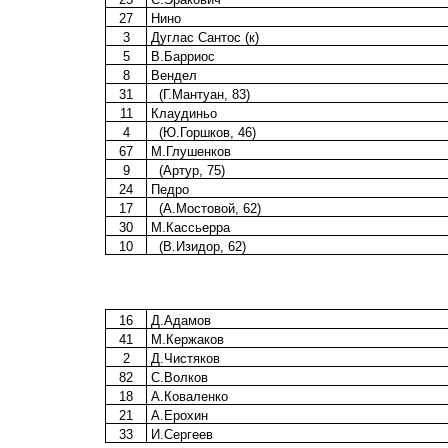
27
Нино
3
Дуглас Сантос (к)
5
В.Барриос
8
Вендел
31
(Г.Мантуан, 83)
11
Клаудиньо
4
(Ю.Горшков, 46)
67
М.Глушенков
9
(Артур, 75)
24
Педро
17
(А.Мостовой, 62)
30
М.Кассьерра
10
(В.Изидор, 62)
16
Д.Адамов
41
М.Кержаков
2
Д.Чистяков
82
С.Волков
18
А.Коваленко
21
А.Ерохин
33
И.Сергеев