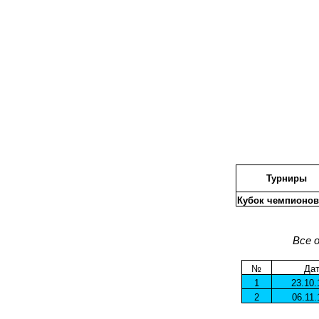
Турниры
Кубок чемпионов
Все 
№
Да
1
23.10.
2
06.11.