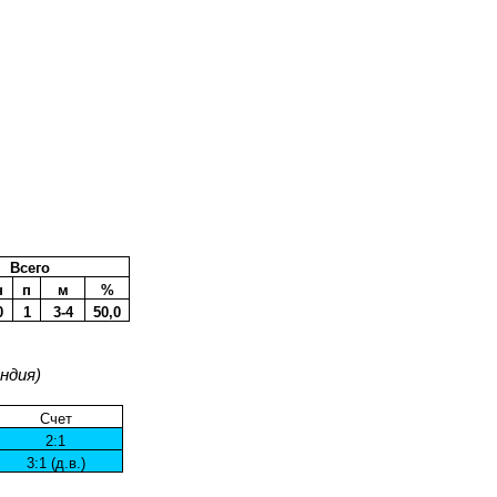
Всего
н
п
м
%
0
1
3-4
50,0
ндия)
Счет
2:1
3:1 (д.в.)