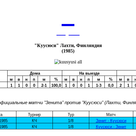
9
августа
архив
"Куусюси" Лахти, Финляндия
(1985)
Дома
На выезде
м
в
н
п
м
%
м
в
н
п
м
%
м
в
1
1
0
0
2-1
100,0
1
0
0
1
1-3
0,0
2
1
официальные матчи "Зенита" против "Куусюси" (Лахти, Финля
та
Турнир
Тур
Матч
1985
КЧ
1/8
Зенит - Куусюси
1985
КЧ
1/8
Куусюси - Зенит