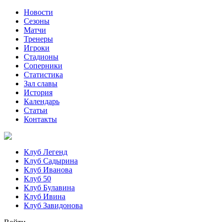
Новости
Сезоны
Матчи
Тренеры
Игроки
Стадионы
Соперники
Статистика
Зал славы
История
Календарь
Статьи
Контакты
Клуб Легенд
Клуб Садырина
Клуб Иванова
Клуб 50
Клуб Булавина
Клуб Ивина
Клуб Завидонова