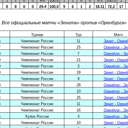
1
1
0
0
6-0
100,0
1
1
0
0
5-3
100,0
2
8
8
0
0
29-4
100,0
9
6
1
2
18-11
72,2
17
Все официальные матчи «Зенита» против «Оренбурга»
Турнир
Тур
Матч
6
Чемпионат России
11
Зенит - Оренб
7
Чемпионат России
25
Оренбург - Зе
8
Чемпионат России
7
Оренбург - Зе
9
Чемпионат России
21
Зенит - Оренб
9
Чемпионат России
3
Оренбург - Зе
0
Чемпионат России
29
Зенит - Оренб
2
Чемпионат России
9
Зенит - Оренб
3
Чемпионат России
28
Оренбург - Зе
3
Чемпионат России
10
Оренбург - Зе
4
Чемпионат России
25
Зенит - Оренб
4
Чемпионат России
11
Зенит - Оренб
4
Чемпионат России
16
Оренбург - Зе
5
Кубок России
3
Оренбург - Зе
5
Чемпионат России
10
Зенит - Оренб