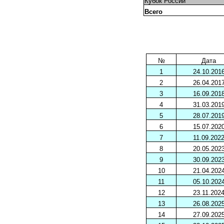
Кубок России
Всего
№
Дата
1
24.10.201
2
26.04.201
3
16.09.201
4
31.03.201
5
28.07.201
6
15.07.202
7
11.09.202
8
20.05.202
9
30.09.202
10
21.04.202
11
05.10.202
12
23.11.202
13
26.08.202
14
27.09.202