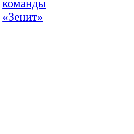
Эт
истор
а