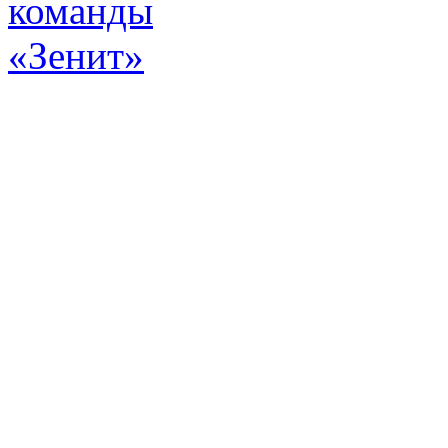
Эт
истор
а