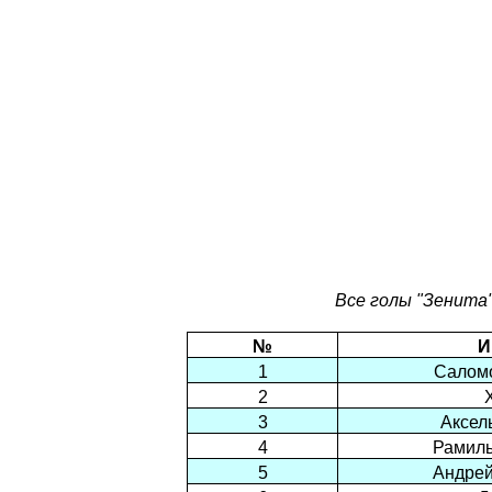
Все голы "Зенита"
№
И
1
Салом
2
3
Аксел
4
Рамил
5
Андре