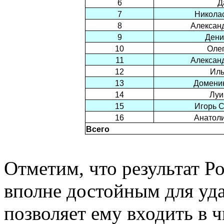
6
Д
7
Никола
8
Алексан
9
Дени
10
Оле
11
Алексан
12
Иль
13
Домени
14
Луи
15
Игорь 
16
Анатол
Всего
Отметим, что результат Ро
вполне достойным для уда
позволяет ему входить в