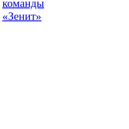
Эт
истор
а