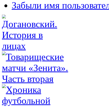
Забыли имя пользовате