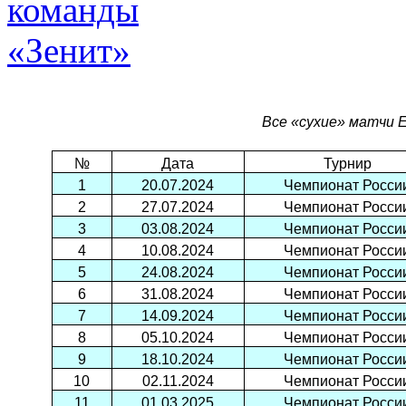
Все «сухие» матчи 
№
Дата
Турнир
1
20.07.2024
Чемпионат Росси
2
27.07.2024
Чемпионат Росси
3
03.08.2024
Чемпионат Росси
4
10.08.2024
Чемпионат Росси
5
24.08.2024
Чемпионат Росси
6
31.08.2024
Чемпионат Росси
7
14.09.2024
Чемпионат Росси
8
05.10.2024
Чемпионат Росси
9
18.10.2024
Чемпионат Росси
10
02.11.2024
Чемпионат Росси
11
01.03.2025
Чемпионат Росси