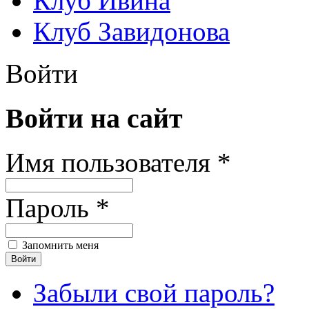
Клуб Ивина
Клуб Завидонова
Войти
Войти на сайт
Имя пользователя *
Пароль *
Запомнить меня
Забыли свой пароль?