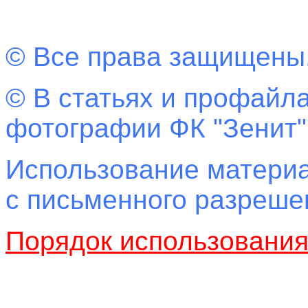
© Все права защищены
© В статьях и профайла
фотографии ФК "Зенит"
Использование материа
с письменного разреш
Порядок использовани