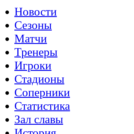
Новости
Сезоны
Матчи
Тренеры
Игроки
Стадионы
Соперники
Статистика
Зал славы
История