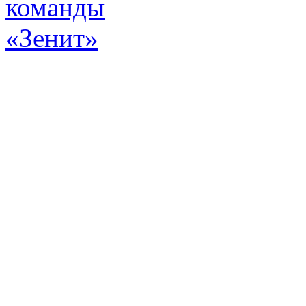
Эт
истор
а