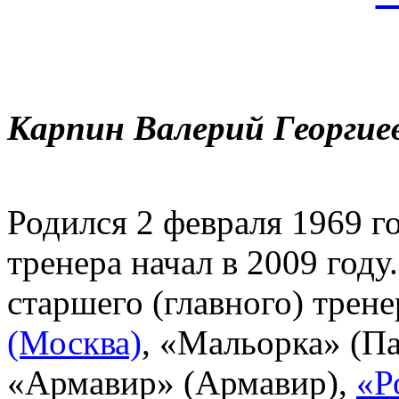
Карпин Валерий Георгие
Родился 2 февраля 1969 го
тренера начал в 2009 год
старшего (главного) трен
(Москва)
, «Мальорка» (П
«Армавир» (Армавир),
«Р