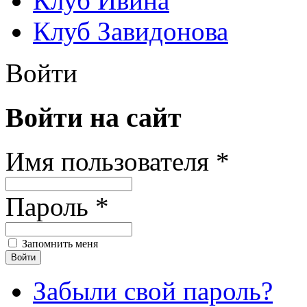
Клуб Ивина
Клуб Завидонова
Войти
Войти на сайт
Имя пользователя *
Пароль *
Запомнить меня
Забыли свой пароль?