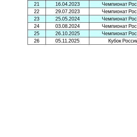
21
16.04.2023
Чемпионат Рос
22
29.07.2023
Чемпионат Рос
23
25.05.2024
Чемпионат Рос
24
03.08.2024
Чемпионат Рос
25
26.10.2025
Чемпионат Рос
26
05.11.2025
Кубок Росси