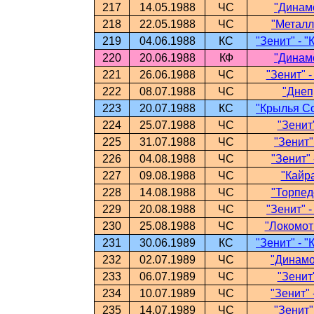
217
14.05.1988
ЧС
"Динамо
218
22.05.1988
ЧС
"Металли
219
04.06.1988
КС
"Зенит" - 
220
20.06.1988
КФ
"Динамо
221
26.06.1988
ЧС
"Зенит" 
222
08.07.1988
ЧС
"Днеп
223
20.07.1988
КС
"Крылья Со
224
25.07.1988
ЧС
"Зенит
225
31.07.1988
ЧС
"Зенит"
226
04.08.1988
ЧС
"Зенит" 
227
09.08.1988
ЧС
"Кайра
228
14.08.1988
ЧС
"Торпедо
229
20.08.1988
ЧС
"Зенит" 
230
25.08.1988
ЧС
"Локомоти
231
30.06.1989
КС
"Зенит" - 
232
02.07.1989
ЧС
"Динамо"
233
06.07.1989
ЧС
"Зенит
234
10.07.1989
ЧС
"Зенит" 
235
14.07.1989
ЧС
"Зенит"