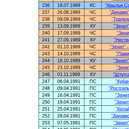
236
18.07.1989
КС
"Крылья Со
237
26.08.1989
ЧС
"Динамо"
238
09.09.1989
ЧС
"Торпедо
239
13.09.1989
КУ
"Зенит
240
17.09.1989
ЧС
"Зени
241
27.09.1989
КУ
"Неств
242
01.10.1989
ЧС
"Зенит" 
243
14.10.1989
ЧС
"Памир
244
18.10.1989
КУ
"Зенит"
245
23.10.1989
ЧС
"Зени
246
01.11.1989
КУ
"Штутга
247
06.04.1991
ПС
"Кубан
248
09.04.1991
ПС
"Ростсель
249
16.04.1991
ПС
"Зенит
250
19.04.1991
ПС
"Зенит
251
25.04.1991
ПС
"Котай
252
28.04.1991
ПС
"Динамо"
253
07.05.1991
ПС
"Зенит"