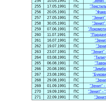
254
10.05.1991
ПС
"Зенит"
255
17.05.1991
ПС
"Текстиль
256
20.05.1991
ПС
"Факе
257
27.05.1991
ПС
"Зенит"
258
30.05.1991
ПС
"Зенит"
259
07.06.1991
ПС
"Локомоти
260
11.07.1991
ПС
"Пардауг
261
16.07.1991
ПС
"Зенит
262
19.07.1991
ПС
"Зени
263
23.07.1991
ПС
"Зенит" 
264
03.08.1991
ПС
"Тилиг
265
06.08.1991
ПС
"Таври
266
20.08.1991
ПС
"Зимбру
267
23.08.1991
ПС
"Букови
268
29.08.1991
ПС
"Зени
269
01.09.1991
ПС
"Зенит" -
270
19.09.1991
ПС
"Зенит" -
271
22.09.1991
ПС
"Зенит