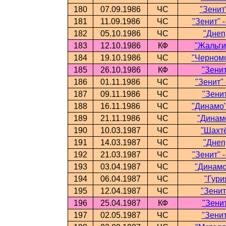
180
07.09.1986
ЧС
"Зенит
181
11.09.1986
ЧС
"Зенит" 
182
05.10.1986
ЧС
"Днеп
183
12.10.1986
КФ
"Жальгир
184
19.10.1986
ЧС
"Черномо
185
26.10.1986
КФ
"Зенит
186
01.11.1986
ЧС
"Зенит" 
187
09.11.1986
ЧС
"Зенит
188
16.11.1986
ЧС
"Динамо"
189
21.11.1986
ЧС
"Динамо
190
10.03.1987
ЧС
"Шахтё
191
14.03.1987
ЧС
"Днеп
192
21.03.1987
ЧС
"Зенит" 
193
03.04.1987
ЧС
"Динамо"
194
06.04.1987
ЧС
"Гури
195
12.04.1987
ЧС
"Зенит
196
25.04.1987
КФ
"Зенит
197
02.05.1987
ЧС
"Зенит