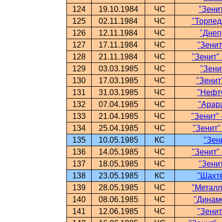
124
19.10.1984
ЧС
"Зенит
125
02.11.1984
ЧС
"Торпедо
126
12.11.1984
ЧС
"Днеп
127
17.11.1984
ЧС
"Зенит
128
21.11.1984
ЧС
"Зенит" 
129
03.03.1985
ЧС
"Зени
130
17.03.1985
ЧС
"Зенит
131
31.03.1985
ЧС
"Нефтч
132
07.04.1985
ЧС
"Арара
133
21.04.1985
ЧС
"Зенит" 
134
25.04.1985
ЧС
"Зенит"
135
10.05.1985
КС
"Зен
136
14.05.1985
ЧС
"Зенит" 
137
18.05.1985
ЧС
"Зенит
138
23.05.1985
КС
"Шахтё
139
28.05.1985
ЧС
"Металли
140
08.06.1985
ЧС
"Динамо
141
12.06.1985
ЧС
"Зенит