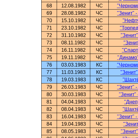
68
12.08.1982
ЧС
"Черномо
69
28.08.1982
ЧС
"Зенит" 
70
15.10.1982
ЧС
"Нефтч
71
23.10.1982
ЧС
"Торпед
72
31.10.1982
ЧС
"Зенит"
73
08.11.1982
ЧС
"Зенит
74
16.11.1982
ЧС
"Спарт
75
19.11.1982
ЧС
"Динамо"
76
03.03.1983
КС
"Черномо
77
11.03.1983
КС
"Зенит"
78
19.03.1983
КС
"Шахтё
79
26.03.1983
ЧС
"Зенит" 
80
30.03.1983
ЧС
"Зенит" 
81
04.04.1983
ЧС
"Днеп
82
08.04.1983
ЧС
"Шахтё
83
16.04.1983
ЧС
"Зенит" 
84
19.04.1983
ЧС
"Зенит
85
08.05.1983
ЧС
"Зенит"