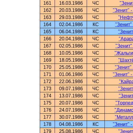
161
16.03.1986
ЧС
"Зени
162
20.03.1986
ЧС
"Зенит" 
163
29.03.1986
ЧС
"Нефтч
164
02.04.1986
КС
"Зенит"
165
06.04.1986
КС
"Зенит
166
20.04.1986
ЧС
"Арара
167
02.05.1986
ЧС
"Зенит"
168
10.05.1986
ЧС
"Жальгир
169
18.05.1986
ЧС
"Шахтё
170
25.05.1986
ЧС
"Зенит" 
171
01.06.1986
ЧС
"Зенит" 
172
22.06.1986
ЧС
"Кайра
173
09.07.1986
ЧС
"Зенит
174
13.07.1986
ЧС
"Зенит
175
20.07.1986
ЧС
"Торпед
176
24.07.1986
ЧС
"Динамо"
177
30.07.1986
ЧС
"Металли
178
04.08.1986
КС
"Зенит" 
179
25.08.1986
ЧС
"Зенит