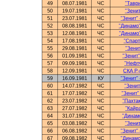
49
08.07.1981
ЧС
"Таври
50
19.07.1981
ЧС
"Зенит
51
23.07.1981
ЧС
"Зенит" 
52
08.08.1981
ЧС
"Динамо"
53
12.08.1981
ЧС
"Динамо"
54
17.08.1981
ЧС
"Спарт
55
29.08.1981
ЧС
"Зенит
56
01.09.1981
ЧС
"Зенит"
57
09.09.1981
ЧС
"Нефтч
58
12.09.1981
ЧС
СКА Р-н
59
16.09.1981
КУ
"Зенит" 
60
14.07.1982
ЧС
"Зенит
61
17.07.1982
ЧС
"Зенит"
62
23.07.1982
ЧС
"Пахтак
63
27.07.1982
ЧС
"Кайра
64
31.07.1982
ЧС
"Динамо
65
03.08.1982
ЧС
"Зенит
66
06.08.1982
ЧС
"Зенит" 
67
09.08.1982
ЧС
"Динамо"