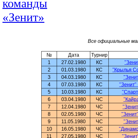
Все официальные ма
№
Дата
Турнир
1
27.02.1980
КС
"Зени
2
01.03.1980
КС
"Крылья Со
3
04.03.1980
КС
"Зенит
4
07.03.1980
КС
"Зенит" 
5
10.03.1980
КС
"Спарт
6
03.04.1980
ЧС
"Кайра
7
12.04.1980
ЧС
"Зенит
8
02.05.1980
ЧС
"Зенит"
9
11.05.1980
ЧС
"Зенит
10
16.05.1980
ЧС
"Динамо"
11
27.05.1980
ЧС
"Зенит