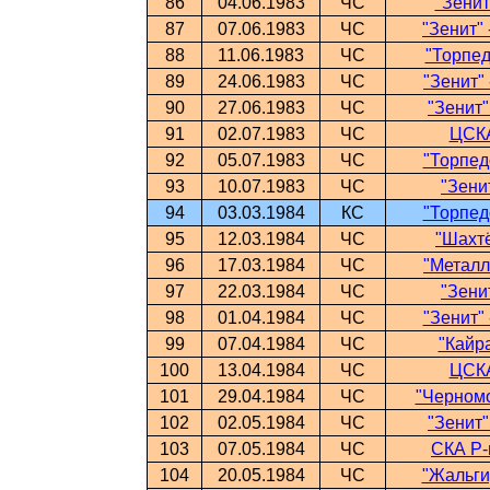
86
04.06.1983
ЧС
"Зенит
87
07.06.1983
ЧС
"Зенит" 
88
11.06.1983
ЧС
"Торпед
89
24.06.1983
ЧС
"Зенит" 
90
27.06.1983
ЧС
"Зенит"
91
02.07.1983
ЧС
ЦСКА
92
05.07.1983
ЧС
"Торпедо
93
10.07.1983
ЧС
"Зени
94
03.03.1984
КС
"Торпедо
95
12.03.1984
ЧС
"Шахтё
96
17.03.1984
ЧС
"Металли
97
22.03.1984
ЧС
"Зени
98
01.04.1984
ЧС
"Зенит" 
99
07.04.1984
ЧС
"Кайра
100
13.04.1984
ЧС
ЦСКА
101
29.04.1984
ЧС
"Черномо
102
02.05.1984
ЧС
"Зенит"
103
07.05.1984
ЧС
СКА Р-н
104
20.05.1984
ЧС
"Жальгир