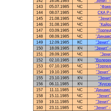
142
16.06.1985
ЧС
"Зенит" 
143
05.07.1985
ЧС
"Факе
144
08.07.1985
ЧС
СКА Р-н
145
21.08.1985
ЧС
"Зенит
146
31.08.1985
ЧС
"Кайра
147
03.09.1985
ЧС
"Торпед
148
08.09.1985
ЧС
"Динамо"
149
12.09.1985
КС
"Зенит" 
150
18.09.1985
КЧ
"Зенит" 
151
28.09.1985
ЧС
"Зени
152
02.10.1985
КЧ
"Волерен
153
07.10.1985
ЧС
"Торпедо
154
19.10.1985
ЧС
"Зенит" 
155
23.10.1985
КЧ
"Зенит
156
06.11.1985
КЧ
"Куусю
157
11.11.1985
ЧС
"Динамо"
158
15.11.1985
ЧС
"Зенит"
159
19.11.1985
ЧС
"Зенит" 
160
23.11.1985
ЧС
"Зенит" 