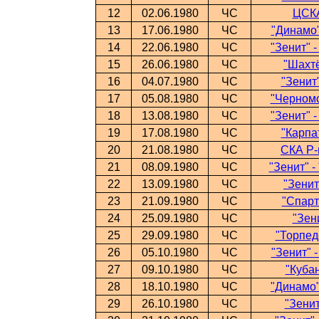
12
02.06.1980
ЧС
ЦСКА
13
17.06.1980
ЧС
"Динамо"
14
22.06.1980
ЧС
"Зенит" 
15
26.06.1980
ЧС
"Шахтё
16
04.07.1980
ЧС
"Зенит"
17
05.08.1980
ЧС
"Черномо
18
13.08.1980
ЧС
"Зенит" 
19
17.08.1980
ЧС
"Карпат
20
21.08.1980
ЧС
СКА Р-н
21
08.09.1980
ЧС
"Зенит" -
22
13.09.1980
ЧС
"Зенит
23
21.09.1980
ЧС
"Спарт
24
25.09.1980
ЧС
"Зен
25
29.09.1980
ЧС
"Торпедо
26
05.10.1980
ЧС
"Зенит" 
27
09.10.1980
ЧС
"Кубан
28
18.10.1980
ЧС
"Динамо"
29
26.10.1980
ЧС
"Зенит