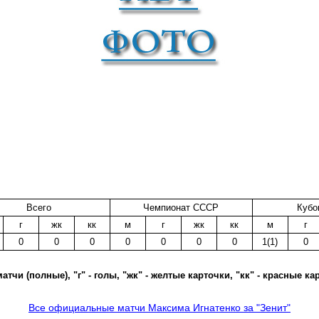
Всего
Чемпионат СССР
Кубо
г
жк
кк
м
г
жк
кк
м
г
0
0
0
0
0
0
0
1(1)
0
матчи (полные), "г" - голы, "жк" - желтые карточки, "кк" - красные ка
Все официальные матчи Максима Игнатенко за "Зенит"