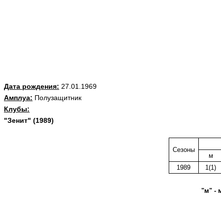
Дата рождения:
27.01.1969
Амплуа:
Полузащитник
Клубы:
"Зенит" (1989)
Сезоны
м
1989
1(1)
"м" - 