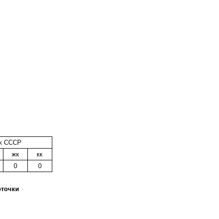
к СССР
жк
кк
0
0
рточки