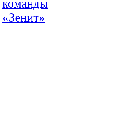
Эт
истор
а