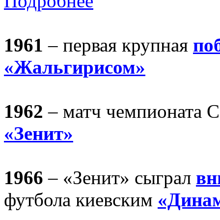
Подробнее
1961
– первая крупная
по
«Жальгирисом»
1962
– матч чемпионата
«Зенит»
1966
– «Зенит» сыграл
вн
футбола киевским
«Дина