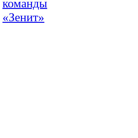
Эт
истор
а