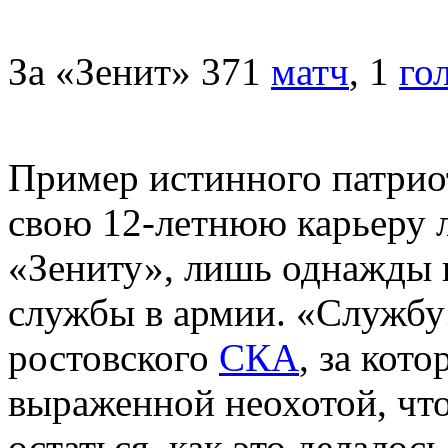
За «Зенит» 371
матч
, 1
го
Пример истинного патрио
свою 12-летнюю карьеру 
«Зениту», лишь однажды н
службы в армии. «Службу»
ростовского
СКА
, за кот
выраженной неохотой, чт
остаться, как это делалос