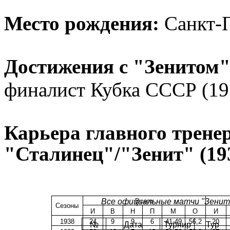
Место рождения:
Санкт-
Достижения с "Зенитом"
финалист Кубка СССР (19
Карьера главного трене
"Сталинец"/"Зенит" (19
Все официальные матчи "Зенит
Всего
Сезоны
И
В
Н
П
М
О
И
1938
24
9
9
6
41-49
56,2
20
№
Дата
Турнир
Тур