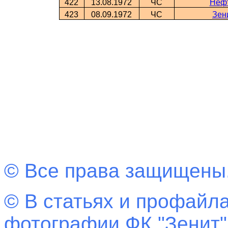
422
13.08.1972
ЧС
Нефт
423
08.09.1972
ЧС
Зен
© Все права защищены
© В статьях и профайла
фотографии ФК "Зенит"