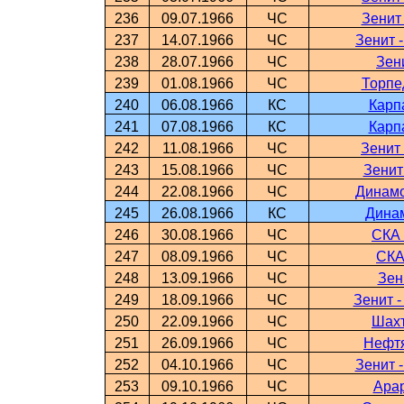
236
09.07.1966
ЧС
Зенит
237
14.07.1966
ЧС
Зенит 
238
28.07.1966
ЧС
Зен
239
01.08.1966
ЧС
Торпе
240
06.08.1966
КС
Карп
241
07.08.1966
КС
Карп
242
11.08.1966
ЧС
Зенит
243
15.08.1966
ЧС
Зенит
244
22.08.1966
ЧС
Динамо
245
26.08.1966
КС
Динам
246
30.08.1966
ЧС
СКА 
247
08.09.1966
ЧС
СКА
248
13.09.1966
ЧС
Зен
249
18.09.1966
ЧС
Зенит 
250
22.09.1966
ЧС
Шахт
251
26.09.1966
ЧС
Нефтя
252
04.10.1966
ЧС
Зенит 
253
09.10.1966
ЧС
Арар