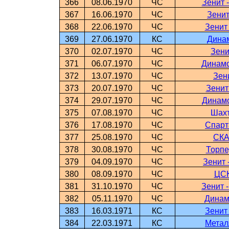
366
08.06.1970
ЧС
Зенит 
367
16.06.1970
ЧС
Зенит
368
22.06.1970
ЧС
Зенит
369
27.06.1970
КС
Динам
370
02.07.1970
ЧС
Зени
371
06.07.1970
ЧС
Динамо
372
13.07.1970
ЧС
Зен
373
20.07.1970
ЧС
Зенит
374
29.07.1970
ЧС
Динамо
375
07.08.1970
ЧС
Шахт
376
17.08.1970
ЧС
Спарт
377
25.08.1970
ЧС
СКА
378
30.08.1970
ЧС
Торпе
379
04.09.1970
ЧС
Зенит 
380
08.09.1970
ЧС
ЦСК
381
31.10.1970
ЧС
Зенит 
382
05.11.1970
ЧС
Динам
383
16.03.1971
КС
Зенит
384
22.03.1971
КС
Метал