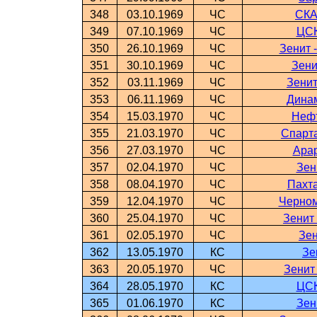
348
03.10.1969
ЧС
СКА
349
07.10.1969
ЧС
ЦСК
350
26.10.1969
ЧС
Зенит 
351
30.10.1969
ЧС
Зени
352
03.11.1969
ЧС
Зенит
353
06.11.1969
ЧС
Динам
354
15.03.1970
ЧС
Нефт
355
21.03.1970
ЧС
Спарта
356
27.03.1970
ЧС
Арар
357
02.04.1970
ЧС
Зен
358
08.04.1970
ЧС
Пахта
359
12.04.1970
ЧС
Черном
360
25.04.1970
ЧС
Зенит
361
02.05.1970
ЧС
Зен
362
13.05.1970
КС
Зе
363
20.05.1970
ЧС
Зенит
364
28.05.1970
КС
ЦСК
365
01.06.1970
КС
Зен