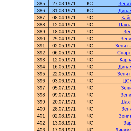
385
27.03.1971
КС
Зенит
386
31.03.1971
КС
Динам
387
08.04.1971
ЧС
Кайр
388
12.04.1971
ЧС
Пахта
389
18.04.1971
ЧС
Зен
390
25.04.1971
ЧС
Зени
391
02.05.1971
ЧС
Зенит 
392
06.05.1971
ЧС
Спарт
393
12.05.1971
ЧС
Карп
394
16.05.1971
ЧС
Динам
395
22.05.1971
ЧС
Зенит
396
03.06.1971
ЧС
ЦСК
397
05.07.1971
ЧС
Зени
398
09.07.1971
ЧС
Зени
399
20.07.1971
ЧС
Шахт
400
28.07.1971
ЧС
Зени
401
02.08.1971
ЧС
Зенит
402
13.08.1971
ЧС
Зар
403
17.08.1971
ЧС
Динамо