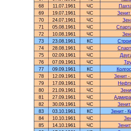
68
11.07.1961
ЧС
Пахта
69
19.07.1961
ЧС
Зенит
70
24.07.1961
ЧС
Зен
71
05.08.1961
ЧС
Спарта
72
10.08.1961
ЧС
Зен
73
23.08.1961
КС
Строи
74
28.08.1961
ЧС
Спарт
75
02.09.1961
ЧС
Дауг
76
07.09.1961
ЧС
Тру
77
09.09.1961
КС
Колгос
78
12.09.1961
ЧС
Зенит 
79
17.09.1961
ЧС
Нефтя
80
21.09.1961
ЧС
Зени
81
27.09.1961
ЧС
Адмира
82
30.09.1961
ЧС
Зенит
83
03.10.1961
КС
Зенит - 
84
10.10.1961
ЧС
Зен
85
14.10.1961
ЧС
Зенит